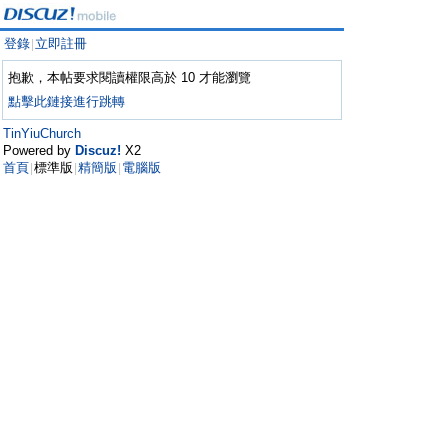
登錄
立即註冊
|
抱歉，本帖要求閱讀權限高於 10 才能瀏覽
點擊此鏈接進行跳轉
TinYiuChurch
Powered by
Discuz!
X2
首頁
標準版
精簡版
電腦版
|
|
|