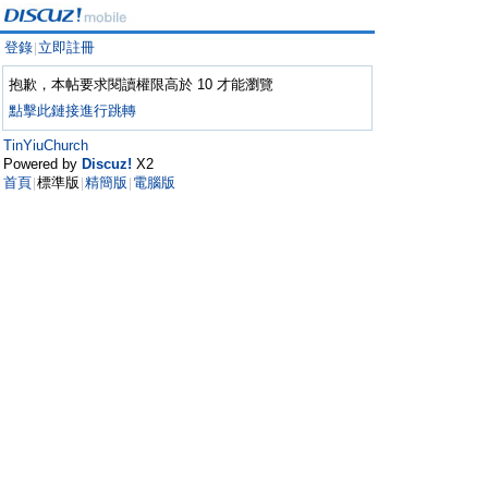
登錄
立即註冊
|
抱歉，本帖要求閱讀權限高於 10 才能瀏覽
點擊此鏈接進行跳轉
TinYiuChurch
Powered by
Discuz!
X2
首頁
標準版
精簡版
電腦版
|
|
|