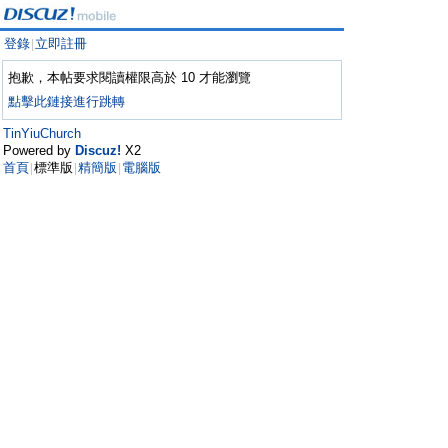
登錄
立即註冊
|
抱歉，本帖要求閱讀權限高於 10 才能瀏覽
點擊此鏈接進行跳轉
TinYiuChurch
Powered by
Discuz!
X2
首頁
標準版
精簡版
電腦版
|
|
|